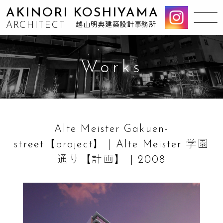
AKINORI KOSHIYAMA
ARCHITECT
越山明典建築設計事務所
Works
Alte Meister Gakuen-
street【project】 | Alte Meister 学園
通り【計画】 | 2008